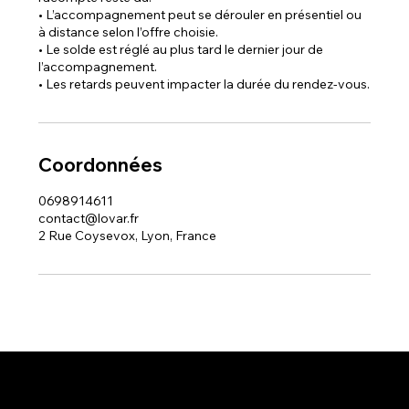
• L’accompagnement peut se dérouler en présentiel ou
à distance selon l’offre choisie.
• Le solde est réglé au plus tard le dernier jour de
l’accompagnement.
• Les retards peuvent impacter la durée du rendez-vous.
Coordonnées
0698914611
contact@lovar.fr
2 Rue Coysevox, Lyon, France
Contact
Ressources
Suivez-moi
contact@lovar.fr
mentions légales
+33.6 98 91 46 11
Conditions légales