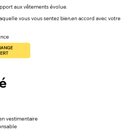
rapport aux vêtements évolue.
aquelle vous vous sentez bien,en accord avec votre
ance
HANGE
FERT
é
ien vestimentaire
onsable