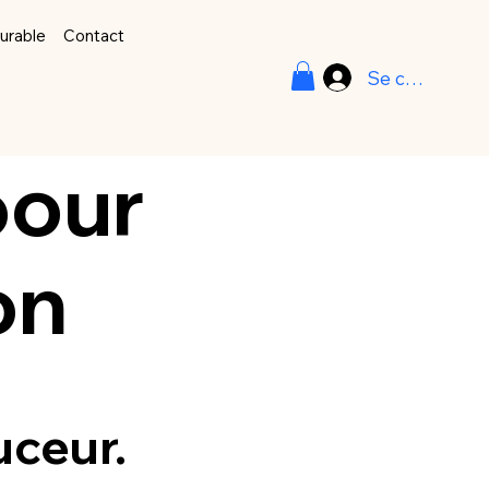
durable
Contact
Se connecter
our
on
uceur.