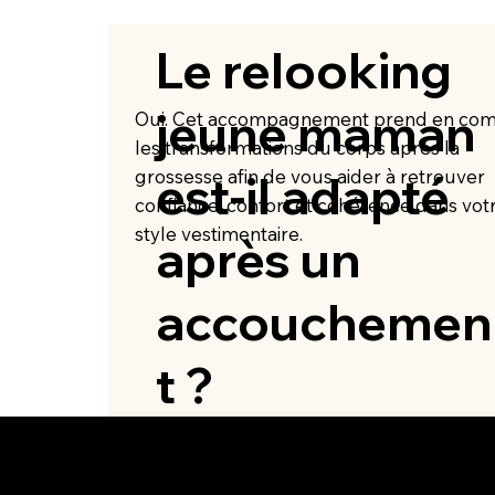
Le relooking
jeune maman
Oui. Cet accompagnement prend en co
les transformations du corps après la
grossesse afin de vous aider à retrouver
est-il adapté
confiance, confort et cohérence dans vot
style vestimentaire.
après un
accouchemen
t ?
Contact
Res
Mentio
contact@lovar.fr