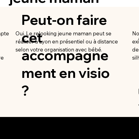
Peut-on faire
cet
mpte
Oui. Le relooking jeune maman peut se
No
réaliser à Lyon en présentiel ou à distance
ex
selon votre organisation avec bébé.
de
accompagne
re
si
ment en visio
?
sources
Suivez-
ns légales