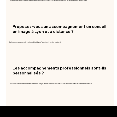
Oui. Une image professionnelle alignée renforce la confiance, la posture et la perception dans un environnement professionnel.
Proposez-vous un accompagnement en conseil
en image à Lyon et à distance ?
Oui. Les accompagnements sont possibles à Lyon, Paris et en visio selon vos besoin
Les accompagnements professionnels sont-ils
personnalisés ?
Oui. Chaque conseil en image professionnel est conçu sur mesure selon votre activité, vos objectifs et votre environnement de travail.
Contact
contact@lovar.fr
+33.6 98 91 46 11
Mes services