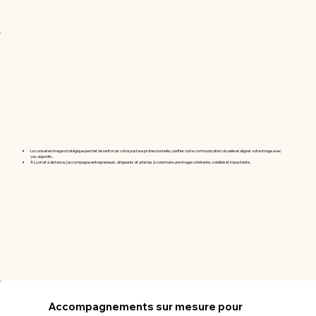
Le conseil en image stratégique permet de renforcer votre posture professionnelle, clarifier votre communication visuelle et aligner votre image avec
vos objectifs.
À Lyon et à distance, j’accompagne entrepreneurs, dirigeants et artistes à construire une image cohérente, crédible et impactante.
Accompagnements sur mesure pour