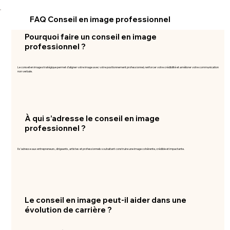
FAQ Conseil en image professionnel
Pourquoi faire un conseil en image
professionnel ?
Le conseil en image stratégique permet d’aligner votre image avec votre positionnement professionnel, renforcer votre crédibilité et améliorer votre communication
non verbale.
À qui s’adresse le conseil en image
professionnel ?
Il s’adresse aux entrepreneurs, dirigeants, artistes et professionnels souhaitant construire une image cohérente, crédible et impactante.
Le conseil en image peut-il aider dans une
évolution de carrière ?