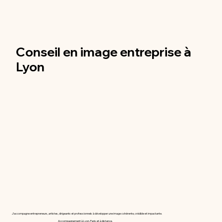
Conseil en image entreprise à
Lyon
J’accompagne entrepreneurs, artistes, dirigeants et professionnels à développer une image cohérente, crédible et impactante.
Accompagnement à Lyon, Paris et à distance.