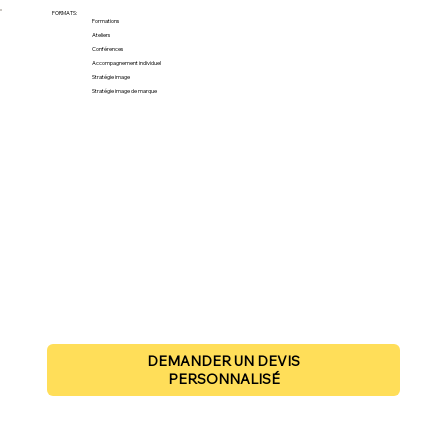
FORMATS:
Formations
Ateliers
Conférences
Accompagnement individuel
Stratégie image
Stratégie image de marque
DEMANDER UN DEVIS
PERSONNALISÉ