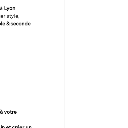
à 
Lyon
, 
er style, 
le & seconde 
à votre 
n et créer un 