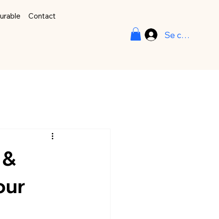
durable
Contact
Se connecter
 &
our