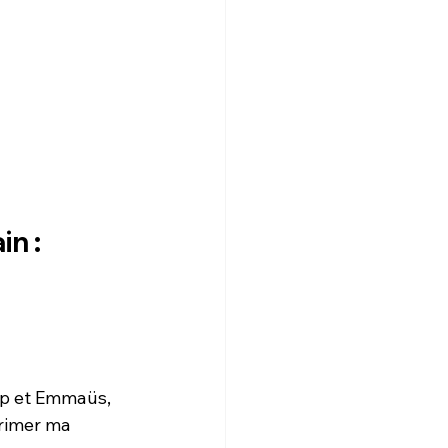
n : 
op et Emmaüs, 
rimer ma 