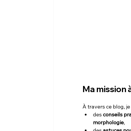
Ma mission à
À travers ce blog, j
des 
conseils pr
morphologie
,
des 
astuces pou