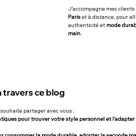
J’accompagne mes clients 
Paris
 et à distance, pour alli
authenticité et 
mode durab
main
.
 travers ce blog
e souhaite partager avec vous :
atiques pour trouver votre style personnel et l’adapter 
r consommer la mode durable, adopter la seconde mai