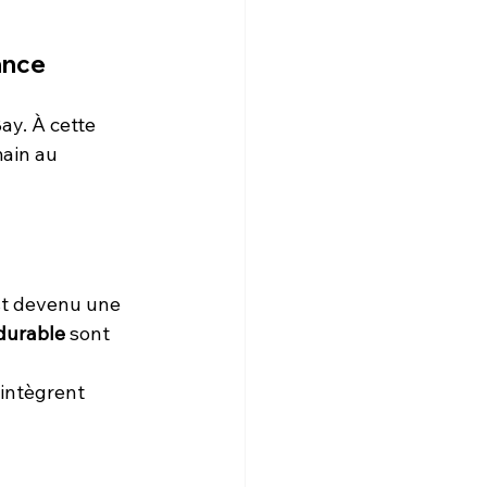
ance
ay. À cette 
ain au 
st devenu une 
durable
 sont 
’intègrent 