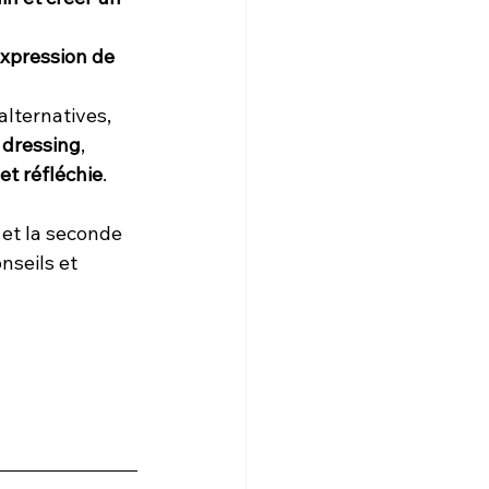
’expression de 
lternatives, 
 dressing
, 
t réfléchie
.
 et la seconde 
nseils et 