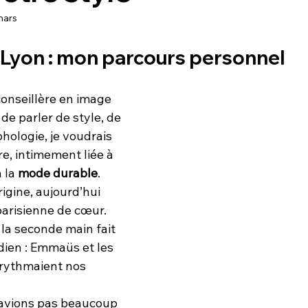
mars
 Lyon : mon parcours personnel
onseillère en image 
de parler de style, de 
hologie, je voudrais 
e, intimement liée à 
à la 
mode durable
.
igine, aujourd’hui 
 parisienne de cœur. 
 la seconde main fait 
dien : Emmaüs et les 
rythmaient nos 
’avions pas beaucoup 