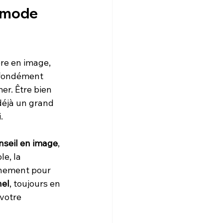
 mode 
ère en image, 
ofondément 
mer. Être bien 
déjà un grand 
.
nseil en image
, 
le, la 
gnement pour 
nel
, toujours en 
votre 