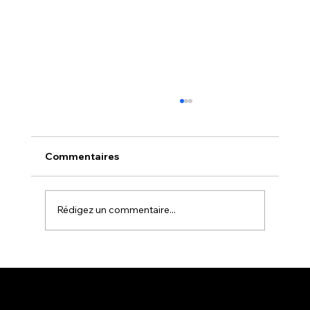
Commentaires
Rédigez un commentaire...
Pourquoi votre style vestimentaire
semble plus simple en vacances?
Contact
Ressources
Suivez-moi
contact@lovar.fr
mentions légales
+33.6 98 91 46 11
Conditions légales